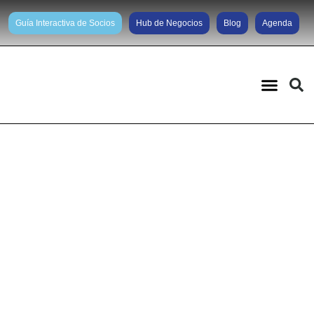
Guía Interactiva de Socios
Hub de Negocios
Blog
Agenda