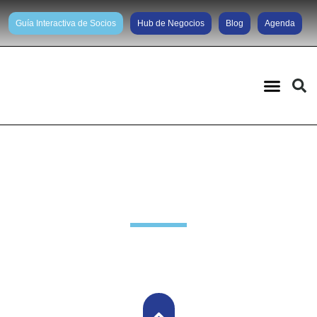
Guía Interactiva de Socios
Hub de Negocios
Blog
Agenda
Noticias diarias