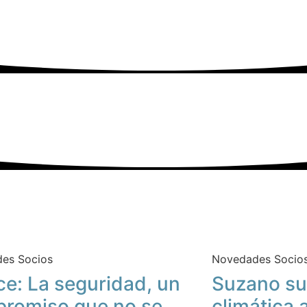
es Socios
Novedades Socio
ce: La seguridad, un
Suzano su
romiso que no se
climática 