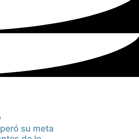
s
peró su meta
antes de lo