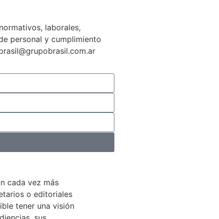
normativos, laborales,
n de personal y cumplimiento
gbrasil@grupobrasil.com.ar
án cada vez más
arios o editoriales
ible tener una visión
diencias, sus