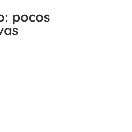
o: pocos
vas