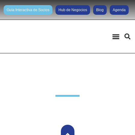
Guía Interactiva de Socios
Hub de Negocios
Blog
Agenda
Noticias diarias