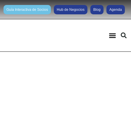
Guía Interactiva de Socios
Hub de Negocios
Blog
Agenda