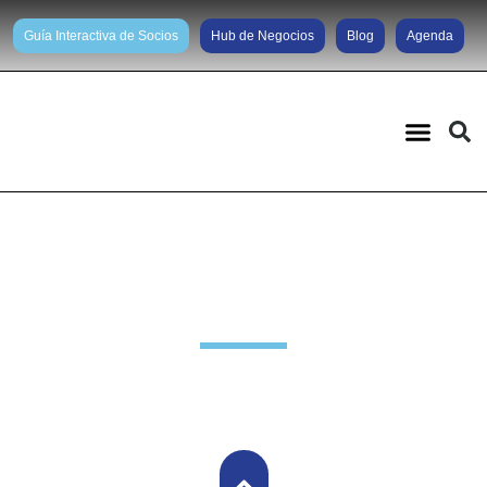
Guía Interactiva de Socios
Hub de Negocios
Blog
Agenda
Noticias diarias