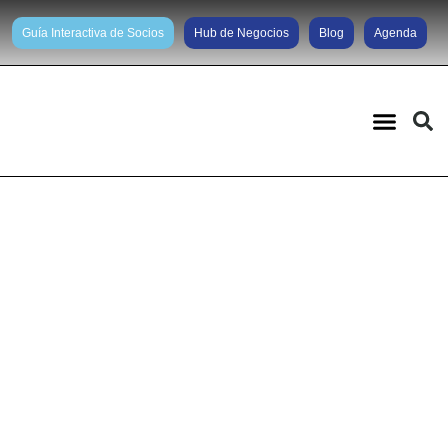
Guía Interactiva de Socios
Hub de Negocios
Blog
Agenda