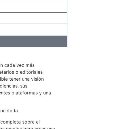
án cada vez más
arios o editoriales
ible tener una visión
diencias, sus
entes plataformas y una
onectada.
 completa sobre el
los medios para crear una