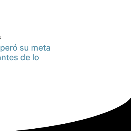
s
peró su meta
antes de lo