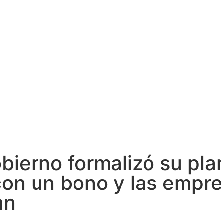
obierno formalizó su pl
con un bono y las empr
an