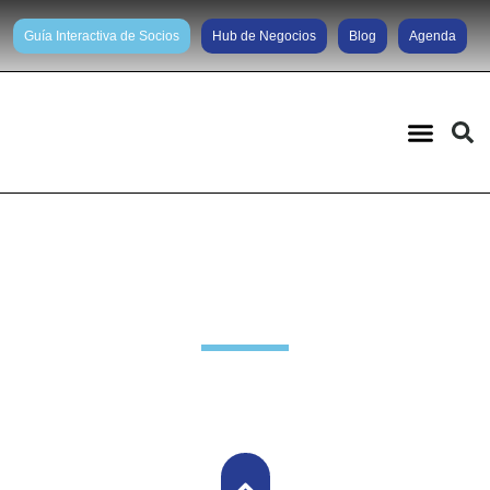
Guía Interactiva de Socios
Hub de Negocios
Blog
Agenda
Noticias diarias