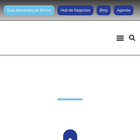
Guía Interactiva de Socios
Hub de Negocios
Blog
Agenda
Noticias diarias