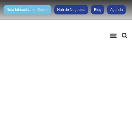
Guía Interactiva de Socios
Hub de Negocios
Blog
Agenda