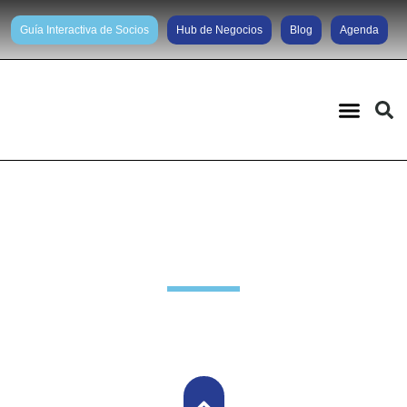
Guía Interactiva de Socios
Hub de Negocios
Blog
Agenda
Noticias diarias