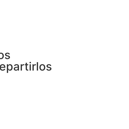
os
epartirlos