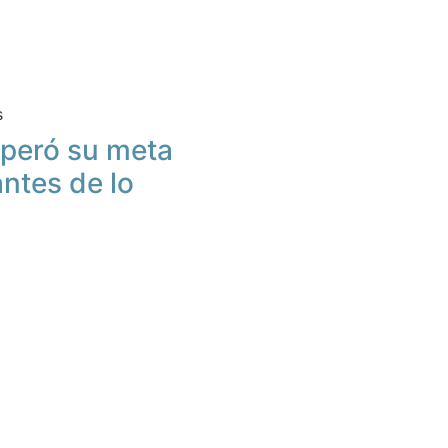
s
peró su meta
antes de lo