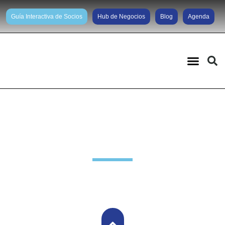
Guía Interactiva de Socios
Hub de Negocios
Blog
Agenda
Noticias diarias