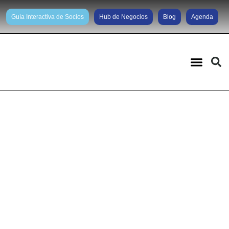
Guía Interactiva de Socios
Hub de Negocios
Blog
Agenda