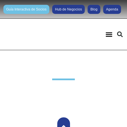
Guía Interactiva de Socios
Hub de Negocios
Blog
Agenda
Noticias diarias