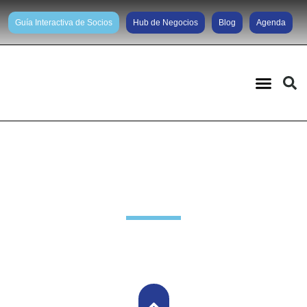
Guía Interactiva de Socios
Hub de Negocios
Blog
Agenda
Noticias diarias