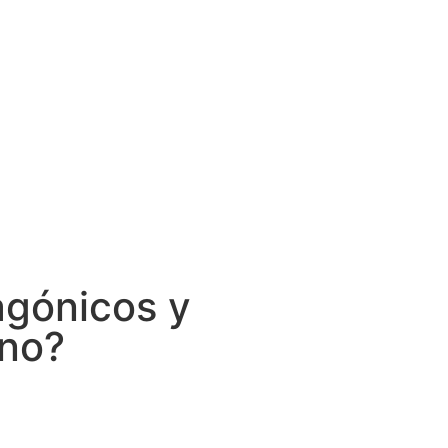
agónicos y
rno?