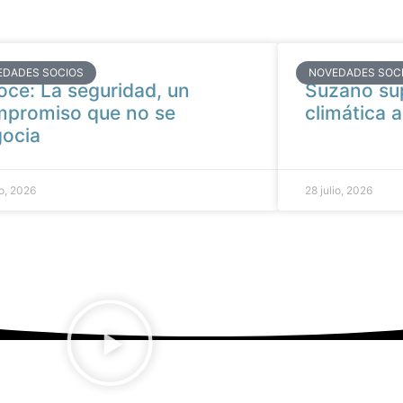
EDADES SOCIOS
NOVEDADES SOC
oce: La seguridad, un
Suzano su
promiso que no se
climática a
ocia
io, 2026
28 julio, 2026