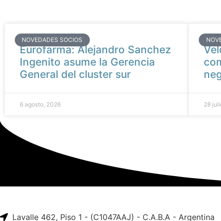
NOVEDADES SOCIOS
NOV
Eurofarma: Alejandro Sanchez
Vel
Ingenito asume la Gerencia
com
General del cluster sur
neg
6 agosto, 2026
28 jul
Lavalle 462, Piso 1 - (C1047AAJ) - C.A.B.A - Argentina