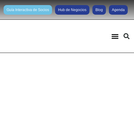
Guía Interactiva de Socios
Hub de Negocios
Blog
Agenda