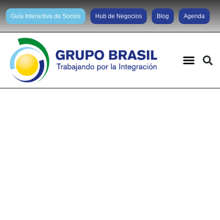
Guía Interactiva de Socios
Hub de Negocios
Blog
Agenda