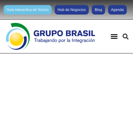
Guía Interactiva de Socios
Hub de Negocios
Blog
Agenda