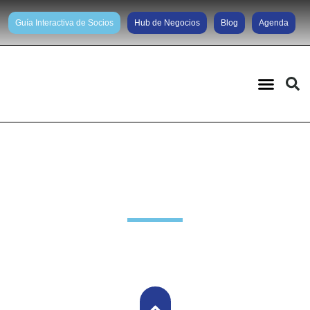
Guía Interactiva de Socios
Hub de Negocios
Blog
Agenda
Noticias diarias