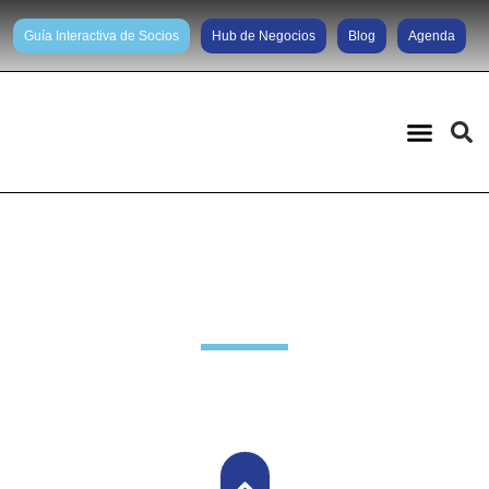
Guía Interactiva de Socios
Hub de Negocios
Blog
Agenda
Noticias diarias