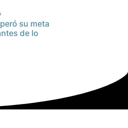
s
peró su meta
antes de lo