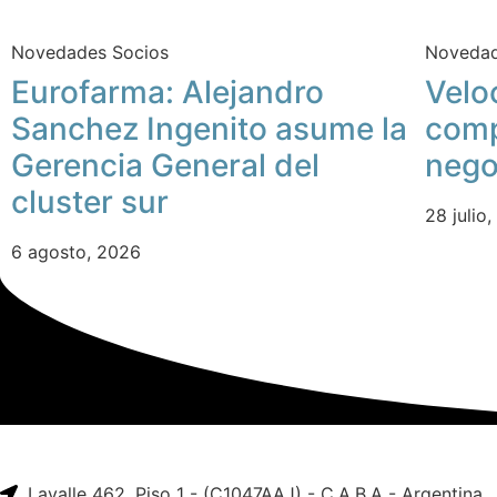
Novedades Socios
Novedad
Eurofarma: Alejandro
Velo
Sanchez Ingenito asume la
comp
Gerencia General del
nego
cluster sur
28 julio
6 agosto, 2026
Lavalle 462, Piso 1 - (C1047AAJ) - C.A.B.A - Argentina