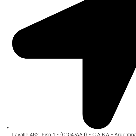
Lavalle 462, Piso 1 - (C1047AAJ) - C.A.B.A - Argentin