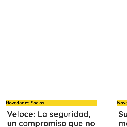
Novedades Socios
Nove
Veloce: La seguridad,
S
un compromiso que no
me