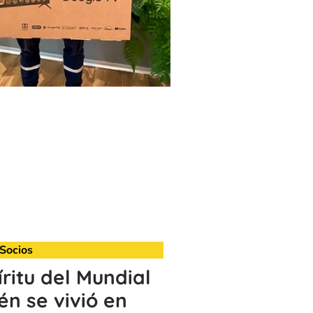
Socios
íritu del Mundial
n se vivió en