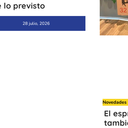
 lo previsto
28 julio, 2026
Novedades 
El esp
tambié