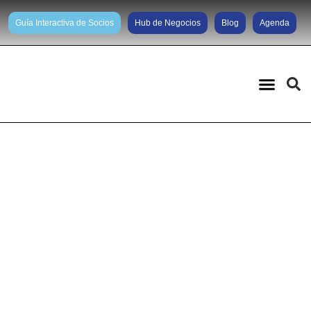
Guía Interactiva de Socios
Hub de Negocios
Blog
Agenda