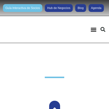
Guía Interactiva de Socios
Hub de Negocios
Blog
Agenda
Noticias diarias