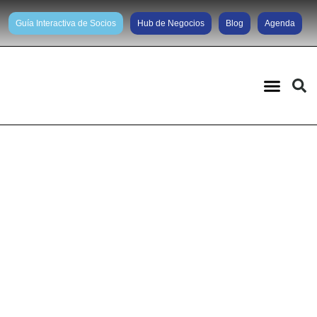
Guía Interactiva de Socios
Hub de Negocios
Blog
Agenda