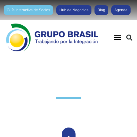
Guía Interactiva de Socios
Hub de Negocios
Blog
Agenda
Noticias diarias