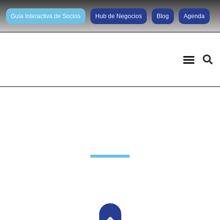
Guía Interactiva de Socios
Hub de Negocios
Blog
Agenda
Noticias diarias