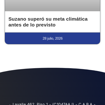
Suzano superó su meta climática
antes de lo previsto
28 julio, 2026
Lavalle 462, Piso 1 - (C1047AAJ) - C.A.B.A -