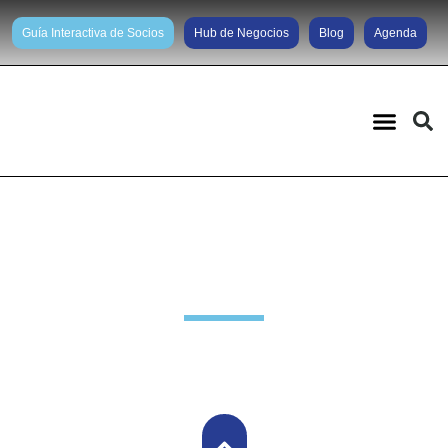
Guía Interactiva de Socios
Hub de Negocios
Blog
Agenda
Noticias diarias