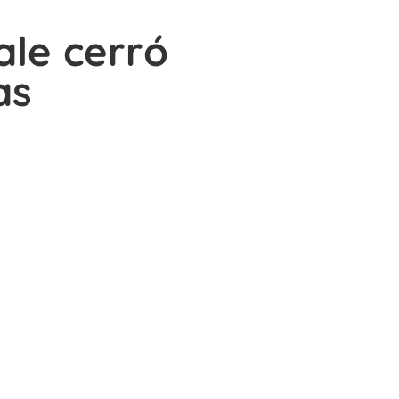
ale cerró
as