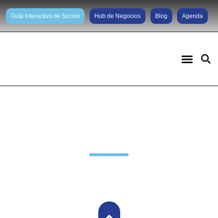
Guía Interactiva de Socios
Hub de Negocios
Blog
Agenda
Noticias diarias