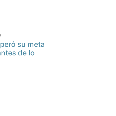
s
peró su meta
antes de lo