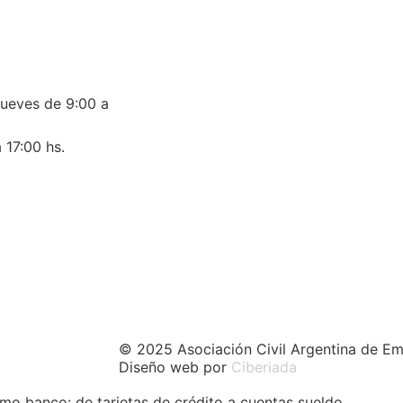
jueves de 9:00 a
 17:00 hs.
© 2025 Asociación Civil Argentina de Em
Diseño web por
Ciberiada
as, prevén otro Bonte y REPO de u$s 2000 millone