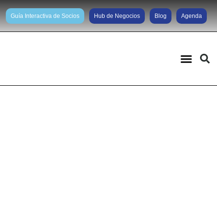
Guía Interactiva de Socios
Hub de Negocios
Blog
Agenda