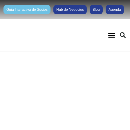
Guía Interactiva de Socios
Hub de Negocios
Blog
Agenda