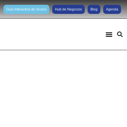
Guía Interactiva de Socios
Hub de Negocios
Blog
Agenda