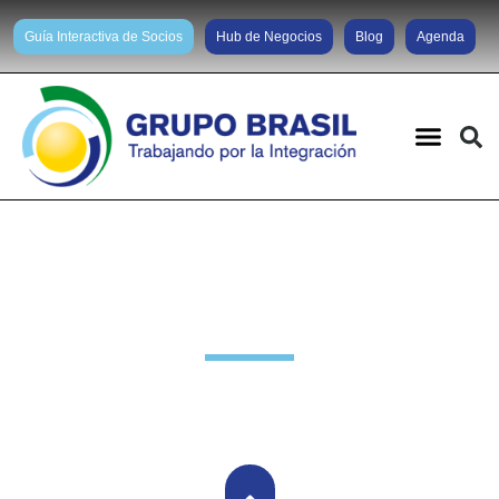
Guía Interactiva de Socios
Hub de Negocios
Blog
Agenda
Noticias diarias