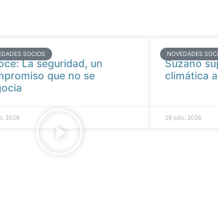
EDADES SOCIOS
NOVEDADES SOC
oce: La seguridad, un
Suzano su
promiso que no se
climática a
ocia
io, 2026
28 julio, 2026