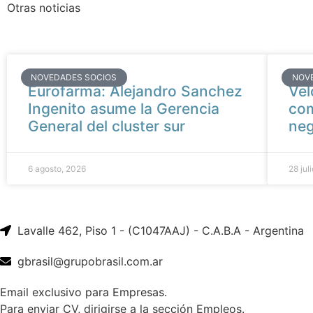
Otras noticias
NOVEDADES SOCIOS
NOV
Eurofarma: Alejandro Sanchez
Vel
Ingenito asume la Gerencia
com
General del cluster sur
neg
6 agosto, 2026
28 jul
Lavalle 462, Piso 1 - (C1047AAJ) - C.A.B.A - Argentina
gbrasil@grupobrasil.com.ar
Email exclusivo para Empresas.
Para enviar CV, dirigirse a la sección Empleos.