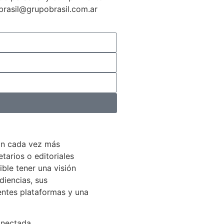
gbrasil@grupobrasil.com.ar
án cada vez más
arios o editoriales
ible tener una visión
diencias, sus
entes plataformas y una
onectada.