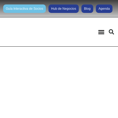
Guía Interactiva de Socios
Hub de Negocios
Blog
Agenda